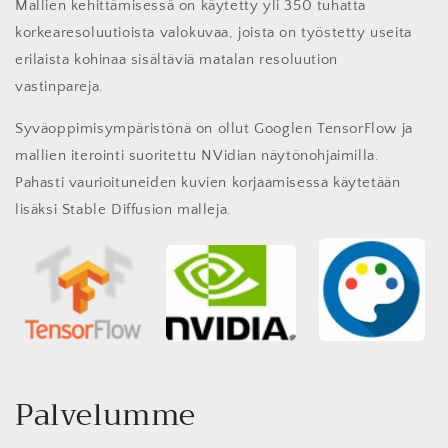
Mallien kehittämisessä on käytetty yli 350 tuhatta
korkearesoluutioista valokuvaa, joista on työstetty useita
erilaista kohinaa sisältäviä matalan resoluution
vastinpareja.
Syväoppimisympäristönä on ollut Googlen TensorFlow ja
mallien iterointi suoritettu NVidian näytönohjaimilla.
Pahasti vaurioituneiden kuvien korjaamisessa käytetään
lisäksi Stable Diffusion malleja.
Palvelumme