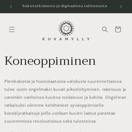
Ohita ja
Sukututkimusta ja digitaalista tallennusta
siirry
sisältöön
Ostoskori
Koneoppiminen
Pienikokoisia ja huonolaatuisia valokuvia suurennettaessa
tulee usein ongelmaksi kuvan pikselöityminen, rakeisuus ja
varsinkin vanhoissa kuvissa roskaisuus ja kohina. Ongelman
ratkaisuksi olemme kehittäneet syväoppimisella
koneälyratkaisuja joilla voidaan kuvien laatua parantaa
suuremmissa resoluutioissa sekä tulosteissa.