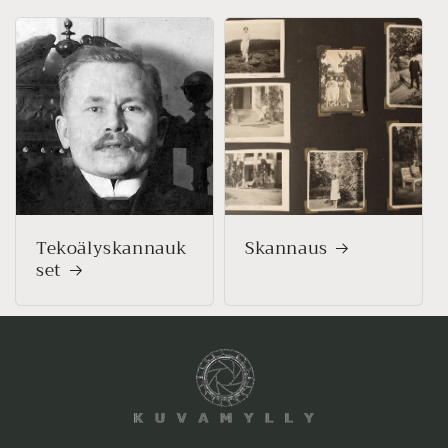
Tekoälyskannauk
Skannaus
set