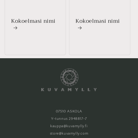
Kokoelmasi nimi
Kokoelmasi nimi
07510 ASKOLA
Y-tunnus 2948817-7
kauppa@kuvamylly.fi
store@kuvamylly.com