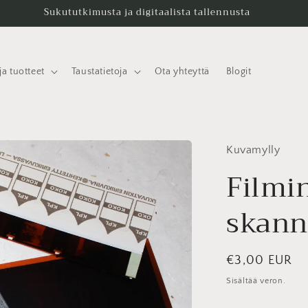
Sukututkimusta ja digitaalista tallennusta
ja tuotteet
Taustatietoja
Ota yhteyttä
Blogit
Kuvamylly
Filmi
skann
Normaalihint
€3,00 EUR
Sisältää veron.