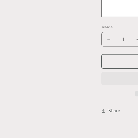
Määrä
Vähennä
tuotteen
Filminegatii
skannaus
määrää
Share