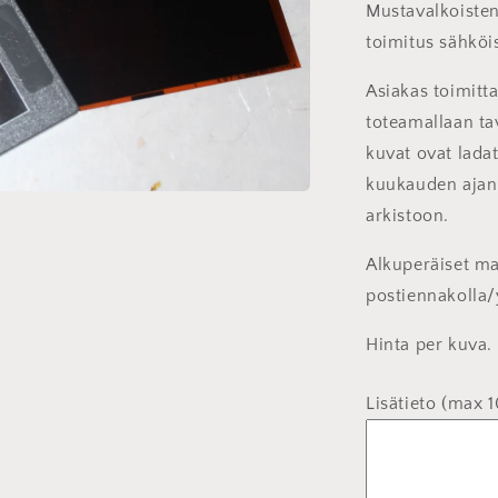
Mustavalkoisten
toimitus sähköi
Asiakas toimitt
toteamallaan ta
kuvat ovat lada
kuukauden ajan.
arkistoon.
Alkuperäiset mat
postiennakolla/
Hinta per kuva.
Lisätieto (max 