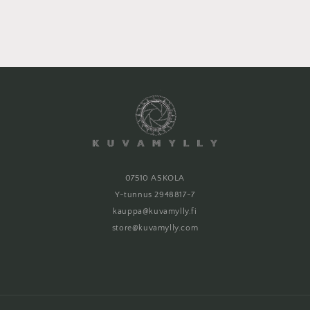
07510 ASKOLA
Y-tunnus 2948817-7
kauppa@kuvamylly.fi
store@kuvamylly.com