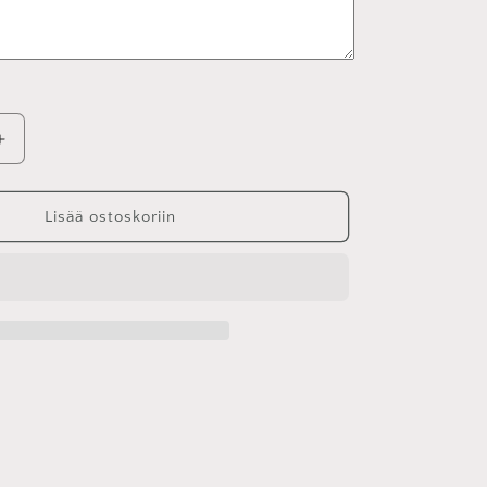
Lisää
tuotteen
vien
Filminegatiivien
skannaus
Lisää ostoskoriin
määrää