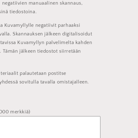
 negatiivien manuaalinen skannaus,
sinä tiedostoina.
aa Kuvamyllylle negatiivit parhaaksi
valla. Skannauksen jälkeen digitalisoidut
ttavissa Kuvamyllyn palvelimelta kahden
 Tämän jälkeen tiedostot siirretään
eriaalit palautetaan postitse
yhdessä sovitulla tavalla omistajalleen.
1000 merkkiä)