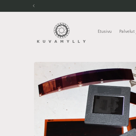
Ohita ja
siirry
sisältöön
Etusivu
Palvelut 
Siirry
tuotetietoihin